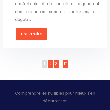
confortable et de nourriture, engendrent
des nuisances sonores nocturnes, des
dégâts…
Lire la suite
1
2
3
…
12
Comprendre les nuisibles pour mieux s'en
débarrasser.