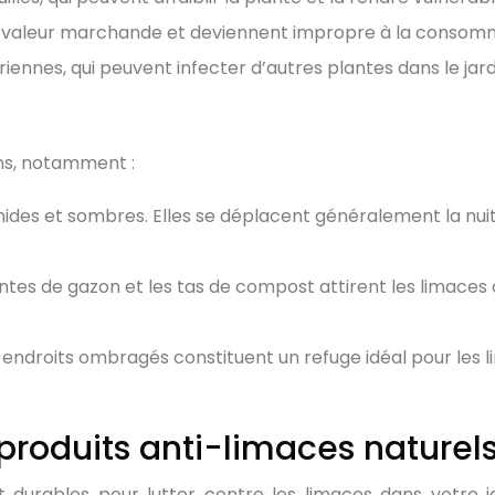
ur valeur marchande et deviennent impropre à la consom
ennes, qui peuvent infecter d’autres plantes dans le jard
ins, notamment :
umides et sombres. Elles se déplacent généralement la nui
tontes de gazon et les tas de compost attirent les limaces 
s endroits ombragés constituent un refuge idéal pour les li
 produits anti-limaces naturel
et durables pour lutter contre les limaces dans votre ja