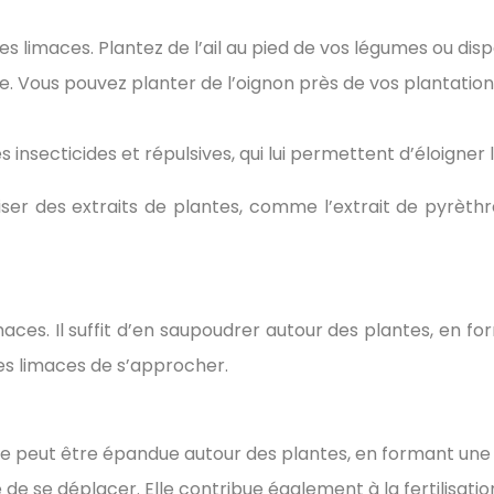
es limaces. Plantez de l’ail au pied de vos légumes ou dis
ace. Vous pouvez planter de l’oignon près de vos plantatio
 insecticides et répulsives, qui lui permettent d’éloigner 
iser des extraits de plantes, comme l’extrait de pyrèthre
imaces. Il suffit d’en saupoudrer autour des plantes, en
les limaces de s’approcher.
 Elle peut être épandue autour des plantes, en formant u
 de se déplacer. Elle contribue également à la fertilisation