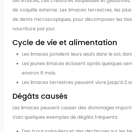
Les limaces, ces créatures visqueuses et glissante
de coquille externe. Les limaces terrestres, les plu
de dents microscopiques, pour décomposer les tissus
nourriture par jour.
Cycle de vie et alimentation
Les limaces pondent leurs œufs dans le sol, dan
Les jeunes limaces éclosent après quelques sem
environ 6 mois.
Les limaces terrestres peuvent vivre jusqu’à 2 a
Dégâts causés
Les limaces peuvent causer des dommages importants
Voici quelques exemples de dégâts fréquents:
Des trous irréguliers et des déchirures sur les fe