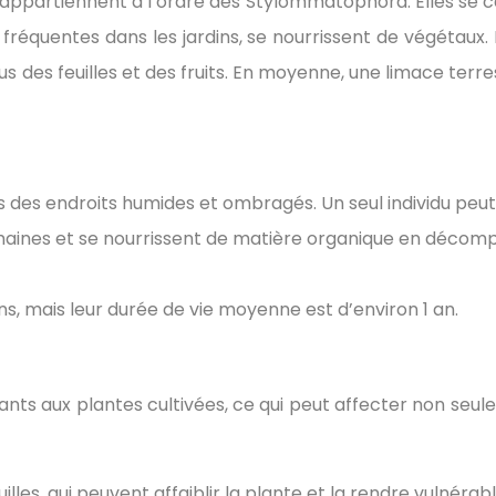
s, appartiennent à l’ordre des Stylommatophora. Elles se 
s fréquentes dans les jardins, se nourrissent de végétaux. 
 des feuilles et des fruits. En moyenne, une limace terre
s des endroits humides et ombragés. Un seul individu peu
aines et se nourrissent de matière organique en décomposi
ns, mais leur durée de vie moyenne est d’environ 1 an.
 aux plantes cultivées, ce qui peut affecter non seuleme
uilles, qui peuvent affaiblir la plante et la rendre vulnéra