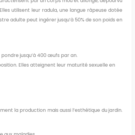
caractérisent par un corps mou et allongé, dépourvu
Elles utilisent leur radula, une langue râpeuse dotée
stre adulte peut ingérer jusqu’à 50% de son poids en
t pondre jusqu’à 400 œufs par an.
tion. Elles atteignent leur maturité sexuelle en
nt la production mais aussi l’esthétique du jardin.
ble aux maladies.