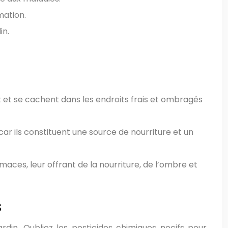
mation.
in.
t et se cachent dans les endroits frais et ombragés
car ils constituent une source de nourriture et un
maces, leur offrant de la nourriture, de l’ombre et
s
rdin. Oubliez les pesticides chimiques nocifs pour